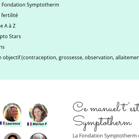
a Fondation Symptotherm
fertilité
 A à Z
mpto Stars
ns
n objectif (contraception, grossesse, observation, allaite
Ce manuel t'est 
Symptotherm
La Fondation Symptotherm œ