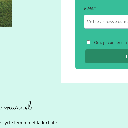
E-MAIL
Oui, je consens à
T
e manuel :
ycle féminin et la fertilité